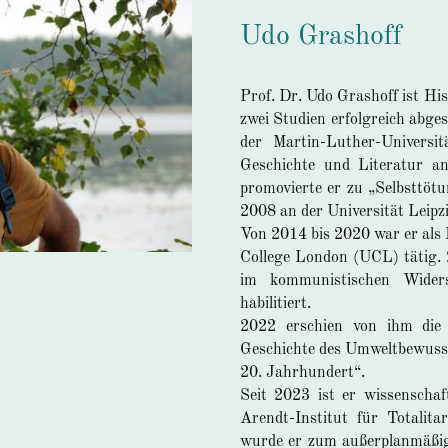
Udo Grashoff
Prof. Dr. Udo Grashoff ist His
zwei Studien erfolgreich abge
der Martin-Luther-Universi
Geschichte und Literatur an
promovierte er zu „Selbsttöt
2008 an der Universität Leipz
Von 2014 bis 2020 war er al
College London (UCL) tätig.
im kommunistischen Wider
habilitiert.
2022 erschien von ihm die 
Geschichte des Umweltbewusst
20. Jahrhundert“.
Seit 2023 ist er wissenscha
Arendt-Institut für Totalit
wurde er zum außerplanmäßig