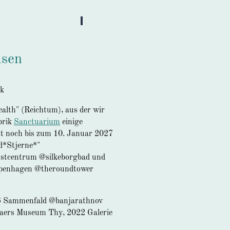
dsen
rk
ealth" (Reichtum), aus der wir
brik
Sanctuarium
einige
ist noch bis zum 10. Januar 2027
d*Stjerne*"
nstcentrum @silkeborgbad und
penhagen @theroundtower
26 Sammenfald @banjarathnov
aers Museum Thy, 2022 Galerie