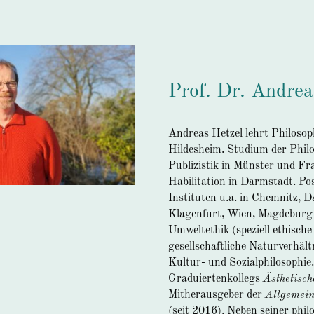
Prof. Dr. Andrea
Andreas Hetzel lehrt Philosoph
Hildesheim. Studium der Phil
Publizistik in Münster und F
Habilitation in Darmstadt. Po
Instituten u.a. in Chemnitz, 
Klagenfurt, Wien, Magdeburg u
Umweltethik (speziell ethische
gesellschaftliche Naturverhältn
Kultur- und Sozialphilosophi
Graduiertenkollegs
Ästhetisch
Mitherausgeber der
Allgemeine
(seit 2016). Neben seiner phil