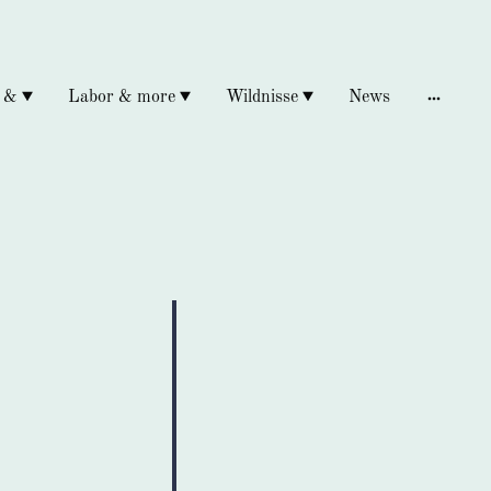
 &
Labor & more
Wildnisse
News