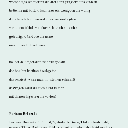
wochentags schmierten die drei alten jungfern uns kindern
brötchen mit butter, lasen hier ein wenig, da ein wenig
den christlichen hauskalender vor und legten
vor einem bildnis von dürers betenden händen
geh eilig, währt ede ein arme
unsere kinderbibeln aus:
na, der da umgefallen ist heißt goliath
das hat ihm bestimmt wehgetan
das passiert, wenn man mit steinen schmeißt
deswegen sollst du auch nicht immer
mit deinen legos herumwerfen!
Bertram Reinecke
Bertram Reinecke, *74 in M/V, studierte Germ/Phil in Greifswald,
erwarb 03 das Diplom am DLL, war später mehrmals Gastdozent dort