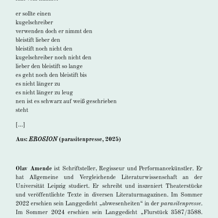
er sollte einen
kugelschreiber
verwenden doch er nimmt den
bleistift lieber den
bleistift noch nicht den
kugelschreiber noch nicht den
lieber den bleistift so lange
es geht noch den bleistift bis
es nicht länger zu
es nicht länger zu leug
nen ist es schwarz auf weiß geschrieben
steht
[…]
Aus:
EROSION
(parasitenpresse, 2025)
Olav Amende
ist Schriftsteller, Regisseur und Performancekünstler. Er
hat Allgemeine und Vergleichende Literaturwissenschaft an der
Universität Leipzig studiert. Er schreibt und inszeniert Theaterstücke
und veröffentlichte Texte in diversen Literaturmagazinen.
Im Sommer
2022 erschien sein Langgedicht „abwesenheiten“ in der
parasitenpresse
.
Im Sommer 2024 erschien sein Langgedicht „Flurstück 3587/3588.