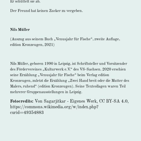
Er schüttelt sie ab.
Der Freund hat keinen Zucker zu vergeben.
Nils Müller
(Auszug aus seinem Buch „Venusjahr für Fische“, zweite Auflage,
edition Kronzeugen, 2021)
Nils Müller, geboren 1990 in Leipzig, ist Schriftsteller und Vorsitzender
des Fördervereines „Kulturwerk e.V.“ des VS-Sachsen. 2020 erschien
seine Erzählung „Venusjahr für Fische“ beim Verlag edition
Kronzeugen, zuletzt die Erzählung „Zwei Hand breit oder die Mutter des
Malers, ruhend“ (edition Kronzeugen). Seine Textcollagen waren Teil
mehrerer Gruppenausstellungen in Leipzig.
Fotocredits:
Von Sagarjitkar - Eigenes Werk, CC BY-SA 4.0,
https://commons.wikimedia.org/w/index.php?
curid=49354883