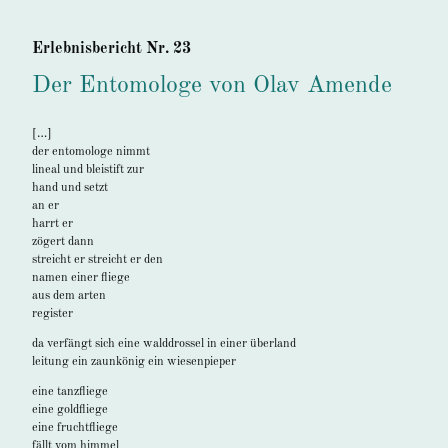
Erlebnisbericht Nr. 23
Der Entomologe von Olav Amende
[…]
der entomologe nimmt
lineal und bleistift zur
hand und setzt
an er
harrt er
zögert dann
streicht er streicht er den
namen einer fliege
aus dem arten
register
da verfängt sich eine walddrossel in einer überland
leitung ein zaunkönig ein wiesenpieper
eine tanzfliege
eine goldfliege
eine fruchtfliege
fällt vom himmel