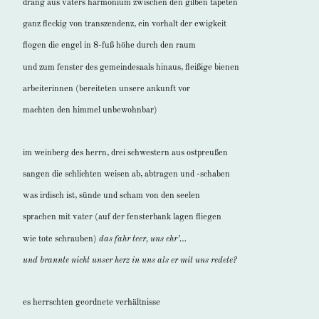
drang aus vaters harmonium zwischen den gilben tapeten
ganz fleckig von transzendenz, ein vorhalt der ewigkeit
flogen die engel in 8-fuß höhe durch den raum
und zum fenster des gemeindesaals hinaus, fleißige bienen
arbeiterinnen (bereiteten unsere ankunft vor
machten den himmel unbewohnbar)
im weinberg des herrn, drei schwestern aus ostpreußen
sangen die schlichten weisen ab, abtragen und -schaben
was irdisch ist, sünde und scham von den seelen
sprachen mit vater (auf der fensterbank lagen fliegen
wie tote schrauben)
das fahr teer, uns ehr’…
und brannte nicht unser herz in uns als er mit uns redete?
es herrschten geordnete verhältnisse