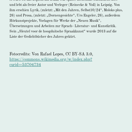
und lebt als freier Autor und Verleger (Reinecke & Voß) in Leipzig. Von
ihm erschien Lyrik, (zuletzt: „Mit den Jahren, Selbst10/24“, Moloko plus,
26) und Prosa, (zuletzt: „Dornengesichte“, Urs Engeler, 26), außerdem
Hörkunstprojekte, Vorlagen für Werke der „Neuen Musik“,
Übersetzungen und Arbeiten zur Sprach- Literatur- und Kunstkritik.
Sein „Sleutel voor de hoogduitsche Spraakkunst“ wurde 2013 auf die
Liste der Gedichtbücher des Jahres gekürt.
Fotocredits: Von Rafael Lopes, CC BY-SA 3.0,
https://commons.wikimedia.org/w/index.php?
curid=53704734