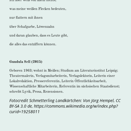
Ich aber weiß von allem nichts,
was meine weißen Flecken bedeuten,
nur flattern mit ihnen
über Schafgarbe, Löwenzahn
und daran glauben, dass es Leute gibt,
die alles das entziffern können.
Gundula Sell (2015)
Geboren 1963; wohnt in Meißen; Studium am Literaturinstitut Leipzig;
Theatermalerin, Verlagsmitarbeiterin, Verlagslektorin, Leiterin einer
Lokalredaktion, Pressereferentin, Leiterin Öffentlichkeitsarbeit,
Wissenschaftliche Mitarbeiterin, Referentin im sächsischen Staatsdienst;
schreibt Lyrik, Prosa, Rezensionen.
Fotocredit Schmetterling Landkärtchen: Von Jörg Hempel, CC
BY-SA 3.0 de, https://commons.wikimedia.org/w/index.php?
curid=19258011