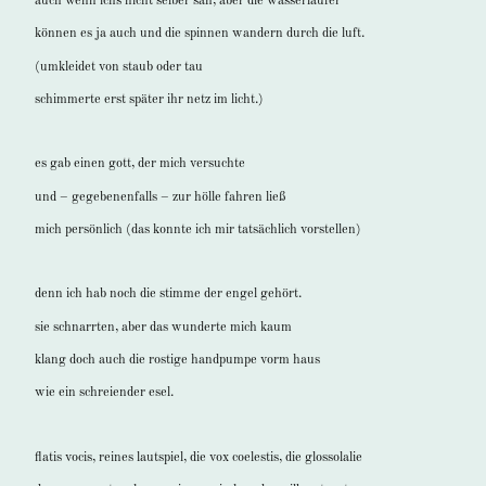
auch wenn ichs nicht selber sah, aber die wasserläufer
können es ja auch und die spinnen wandern durch die luft.
(umkleidet von staub oder tau
schimmerte erst später ihr netz im licht.)
es gab einen gott, der mich versuchte
und – gegebenenfalls – zur hölle fahren ließ
mich persönlich (das konnte ich mir tatsächlich vorstellen)
denn ich hab noch die stimme der engel gehört.
sie schnarrten, aber das wunderte mich kaum
klang doch auch die rostige handpumpe vorm haus
wie ein schreiender esel.
flatis vocis, reines lautspiel, die vox coelestis, die glossolalie