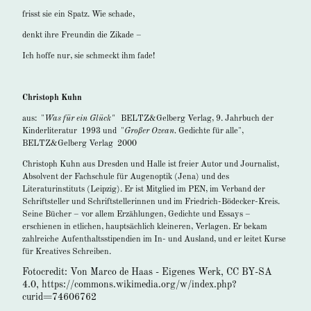
frisst sie ein Spatz. Wie schade,
denkt ihre Freundin die Zikade –
Ich hoffe nur, sie schmeckt ihm fade!
Christoph Kuhn
aus: "
Was für ein Glück"
BELTZ&Gelberg Verlag, 9. Jahrbuch der
Kinderliteratur 1993 und "
Großer Ozean.
Gedichte für alle",
BELTZ&Gelberg Verlag 2000
Christoph Kuhn aus Dresden und Halle ist freier Autor und Journalist,
Absolvent der Fachschule für Augenoptik (Jena) und des
Literaturinstituts (Leipzig). Er ist Mitglied im PEN, im Verband der
Schriftsteller und Schriftstellerinnen und im Friedrich-Bödecker-Kreis.
Seine Bücher – vor allem Erzählungen, Gedichte und Essays –
erschienen in etlichen, hauptsächlich kleineren, Verlagen. Er bekam
zahlreiche Aufenthaltsstipendien im In- und Ausland, und er leitet Kurse
für Kreatives Schreiben.
Fotocredit: Von Marco de Haas - Eigenes Werk, CC BY-SA
4.0, https://commons.wikimedia.org/w/index.php?
curid=74606762