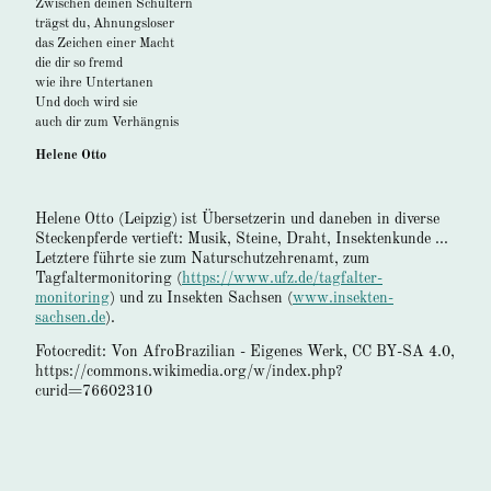
Zwischen deinen Schultern
trägst du, Ahnungsloser
das Zeichen einer Macht
die dir so fremd
wie ihre Untertanen
Und doch wird sie
auch dir zum Verhängnis
Helene Otto
Helene Otto (Leipzig)
ist Übersetzerin und daneben in diverse
Steckenpferde vertieft: Musik, Steine, Draht, Insektenkunde ...
Letztere führte sie zum Naturschutzehrenamt, zum
Tagfaltermonitoring (
https://www.ufz.de/tagfalter-
monitoring
) und zu Insekten Sachsen (
www.insekten-
sachsen.de
).
Fotocredit: Von AfroBrazilian - Eigenes Werk, CC BY-SA 4.0,
https://commons.wikimedia.org/w/index.php?
curid=76602310