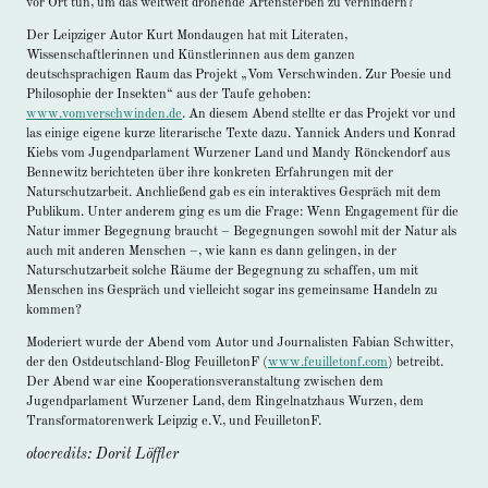
vor Ort tun, um das weltweit drohende Artensterben zu verhindern?
Der Leipziger Autor Kurt Mondaugen hat mit Literaten,
Wissenschaftlerinnen und Künstlerinnen aus dem ganzen
deutschsprachigen Raum das Projekt „Vom Verschwinden. Zur Poesie und
Philosophie der Insekten“ aus der Taufe gehoben:
www.vomverschwinden.de
. An diesem Abend stellte er das Projekt vor und
las einige eigene kurze literarische Texte dazu. Yannick Anders und Konrad
Kiebs vom Jugendparlament Wurzener Land und Mandy Rönckendorf aus
Bennewitz berichteten über ihre konkreten Erfahrungen mit der
Naturschutzarbeit. Anchließend gab es ein interaktives Gespräch mit dem
Publikum. Unter anderem ging es um die Frage: Wenn Engagement für die
Natur immer Begegnung braucht – Begegnungen sowohl mit der Natur als
auch mit anderen Menschen –, wie kann es dann gelingen, in der
Naturschutzarbeit solche Räume der Begegnung zu schaffen, um mit
Menschen ins Gespräch und vielleicht sogar ins gemeinsame Handeln zu
kommen?
Moderiert wurde der Abend vom Autor und Journalisten Fabian Schwitter,
der den Ostdeutschland-Blog FeuilletonF (
www.feuilletonf.com
) betreibt.
Der Abend war eine Kooperationsveranstaltung zwischen dem
Jugendparlament Wurzener Land, dem Ringelnatzhaus Wurzen, dem
Transformatorenwerk Leipzig e.V., und FeuilletonF.
otocredits: Dorit Löffler