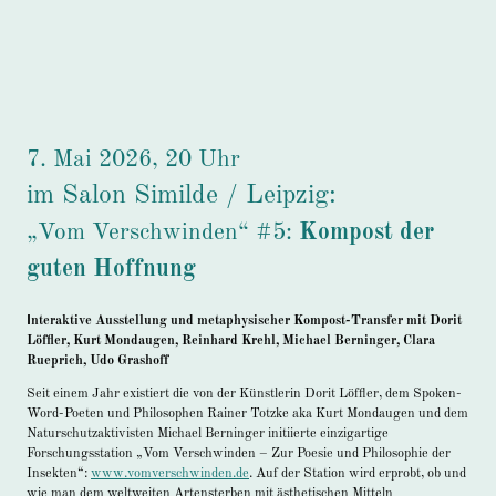
7. Mai 2026, 20 Uhr
im Salon Similde / Leipzig:
„Vom Verschwinden“ #5:
Kompost der
guten Hoffnung
I
nteraktive Ausstellung und metaphysischer Kompost-Transfer mit Dorit
Löffler, Kurt Mondaugen, Reinhard Krehl, Michael Berninger, Clara
Rueprich, Udo Grashoff
Seit einem Jahr existiert die von der Künstlerin Dorit Löffler, dem Spoken-
Word-Poeten und Philosophen Rainer Totzke aka Kurt Mondaugen und dem
Naturschutzaktivisten Michael Berninger initiierte einzigartige
Forschungsstation „Vom Verschwinden – Zur Poesie und Philosophie der
Insekten“:
www.vomverschwinden.de
. Auf der Station wird erprobt, ob und
wie man dem weltweiten Artensterben mit ästhetischen Mitteln