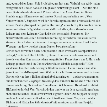
entgegenwirken kann. Seit Projektbeginn hat eine Vielzahl von Aktivitäten
stattgefunden und es hat sich ein großes Netzwerk gebildet – Zeit für eine
erste Bestandsaufnahme und Präsentation: Die Ausstellung im Salon
Similde zeigte bildnerische und andere Forschungsarbeiten von „Vom
Verschwinden“. Zugleich wird der Forschungsraum nun erstmals durch die
soziale Plastik „Kompost der guten Hoffnung“ erweitert. „Wir wollten einen
kommunikativen Möglichkeitsraum dafür schaffen, dass Menschen aus
Leipzig und dem Leipziger Land, die sich sonst nicht begegnen, ihr
Naturverhältnis in einer Versuchsanordnung betrachten und diskutieren
können. Dazu haben wir in einer Kleingartenanlage in einem Dorf hinter
Wurzen - in der wir selbst einen Garten bewirtschaften -
Gartennachbar*innen nach Kompost und ihrer Praxis des Kompostierens
gefragt,“ erläutert Dorit Löffler. „Dieser Kompost wurde zusammen mit
jeweils von den Kompostspendern ausgefüllten Fragebögen am 7. Mai nach
Leipzig gebracht und im Connewitzer Salon Similde ausgestellt.“ Hier
wiederum konnten sich Leipziger Stadtmenschen kleine Proben von dem
jeweiligen Land-Kompost ihrer Wahl mit nach Hause nehmen und in ihrem
Garten oder in ihren Balkonpflanzkübel ausbringen – und zwar zusammen
mit der bekannten
Leipziger Mischung
des Künstler Reinhard Krehl, einer
Samenmischung für insektenfreundlicher Wildblumen. Reinhard Krehl ist
Mitforschender bei Vom Verschwinden und war an dem Ausstellungsabend
ebenfalls mit dabei - inklusiver zweier eigener Bilder. Als Support beteiligt
an dem Abend waren außerdem: die Künstlerin
Clara Rueprich
und der
Dichter und Historiker
Udo Grashoff
mit auszügen aus ihrem Projekt
"Abwesen".