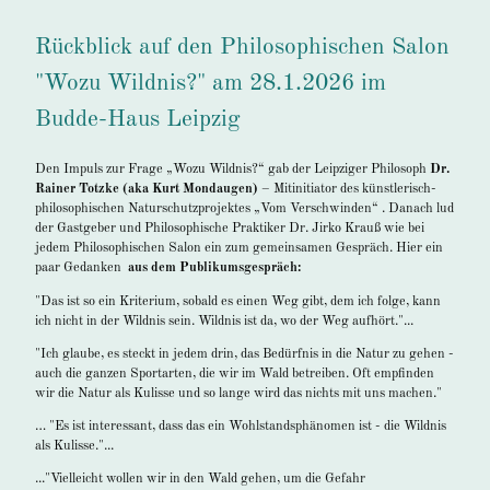
Rückblick auf den Philosophischen Salon
"Wozu Wildnis?" am 28.1.2026 im
Budde-Haus Leipzig
Den Impuls zur Frage „Wozu Wildnis?“ gab der Leipziger Philosoph
Dr.
Rainer Totzke (aka Kurt Mondaugen)
– Mitinitiator des künstlerisch-
philosophischen Naturschutzprojektes „Vom Verschwinden“ . Danach lud
der Gastgeber und Philosophische Praktiker Dr. Jirko Krauß wie bei
jedem Philosophischen Salon ein zum gemeinsamen Gespräch. Hier ein
paar Gedanken
aus dem Publikumsgespräch:
"Das ist so ein Kriterium, sobald es einen Weg gibt, dem ich folge, kann
ich nicht in der Wildnis sein. Wildnis ist da, wo der Weg aufhört."...
"Ich glaube, es steckt in jedem drin, das Bedürfnis in die Natur zu gehen -
auch die ganzen Sportarten, die wir im Wald betreiben. Oft empfinden
wir die Natur als Kulisse und so lange wird das nichts mit uns machen."
… "Es ist interessant, dass das ein Wohlstandsphänomen ist - die Wildnis
als Kulisse."...
..."Vielleicht wollen wir in den Wald gehen, um die Gefahr