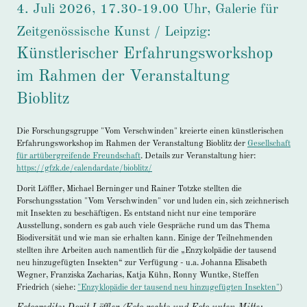
4. Juli 2026, 17.30-19.00 Uhr, Galerie für
Zeitgenössische Kunst / Leipzig:
Künstlerischer Erfahrungsworkshop
im Rahmen der Veranstaltung
Bioblitz
Die Forschungsgruppe "Vom Verschwinden" kreierte einen künstlerischen
Erfahrungsworkshop im Rahmen der Veranstaltung Bioblitz der
Gesellschaft
für artübergreifende Freundschaft
.
Details zur Veranstaltung hier:
https://gfzk.de/calendardate/bioblitz/
Dorit Löffler, Michael Berninger und Rainer Totzke stellten die
Forschungsstation "Vom Verschwinden"
vor und
luden ein, sich zeichnerisch
mit Insekten zu beschäftigen. Es entstand nicht nur eine temporäre
Ausstellung, sondern es gab auch viele Gespräche rund um das Thema
Biodiversität und wie man sie erhalten kann. Einige der Teilnehmenden
stellten ihre Arbeiten auch namentlich für die „Enzykolpädie der tausend
neu hinzugefügten Insekten“ zur Verfügung - u.a. Johanna Elisabeth
Wegner, Franziska Zacharias, Katja Kühn, Ronny Wuntke, Steffen
Friedrich (siehe:
"Enzyklopädie der tausend neu hinzugefügten Insekten"
)