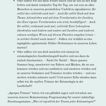
Oder sollten wir uns diese Fühler bauen und sie uns an den Kopf
heften und damit rumlaufen Tag für Tag, um von nun an allen
Menschen in unserem persönlichen Umfeld zu signalisieren:
Ihr
solltet das vielleicht auch tun!
– Auch Ihr solltet Euch mit dem
Thema Artensterben und mit dem Verschwinden der Insekten,
das Euer eigenes Verschwinden sein wird, beschäftigen! – Auch
Ihr solltet, verdammt noch mal, vielleicht Eure Lebensform
überdenken und ändern und anders mit Insekten und anderen
scheuen nerdigen Wesen auf diesem Planeten umgehen lernen –
in welcher Gestalt auch immer!
– Sollten wir wirklich so eine
tagtägliche agitatorische Fühler-Performance in unserem Leben
starten?
Oder sollten wir uns doch zunächst erst einmal ein
entomologisches Insektenfangzelt kaufen und uns dann da
einfach hineinsetzen. – Nacht für Nacht! – Einen ganzen
Sommer lang, umschwirrt von Faltern und Mücken, die zu uns
kommen würden und uns umflattern und umsirren würden und
zu unseren Gedanken und Träumen werden würden – und uns
stechen würden mitunter auch? Und unsere Zelte stünden dann
selbst wie die sanften Träume der Entomologin in der
Landschaft?
„Apropos Träume“ hören wir uns plötzlich sagen und erwachen aus
unserem inneren Brainstorming-Fragemonolog für unsere zukünftige
Forschungsstation:
„Was ist eigentlich der Traum jeder Entomologin?“