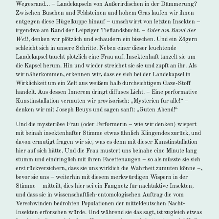
Wegesrand… – Landekapseln von Außerirdischen in der Dämmerung?
Zwischen Büschen und Feldsteinen und hohem Gras laufen wir ihnen
entgegen diese Hügelkuppe hinauf – umschwirrt von letzten Insekten –
irgendwo am Rand der Leipziger Tieflandsbucht. –
Oder am Rand der
Welt
, denken wir plötzlich und schaudern ein bisschen. Und ein Zögern
schleicht sich in unsere Schritte. Neben einer dieser leuchtende
Landekapsel taucht plötzlich eine Frau auf. Insektenhaft tänzelt sie um
die Kapsel herum. Hin und wieder streichet sie sie und zupft an ihr. Als
wir näherkommen, erkennen wir, dass es sich bei der Landekapsel in
Wirklichkeit um ein Zelt aus weißem halb durchsichtigem Gaze-Stoff
handelt. Aus dessen Innerem dringt diffuses Licht. – Eine performative
Kunstinstallation vermuten wir provisorisch: „Mysterien für alle!“ –
denken wir mit Joseph Beuys und sagen sanft: „Guten Abend!“
Und die mysteriöse Frau (oder Performerin – wie wir denken) wispert
mit beinah insektenhafter Stimme etwas ähnlich Klingendes zurück, und
davon ermutigt fragen wir sie, was es denn mit dieser Kunstinstallation
hier auf sich hätte. Und die Frau mustert uns beinahe eine Minute lang
stumm und eindringlich mit ihren Facettenaugen – so als müsste sie sich
erst rückversichern, dass sie uns wirklich die Wahrheit zumuten könne –,
bevor sie uns – weiterhin mit diesem merkwürdigen Wispern in der
Stimme – mitteilt, dies hier sei ein Fangnetz für nachtaktive Insekten,
und dass sie in wissenschaftlich-entomologischen Auftrag die vom
Verschwinden bedrohten Populationen der mitteldeutschen Nacht-
Insekten erforschen würde. Und während sie das sagt, ist zugleich etwas