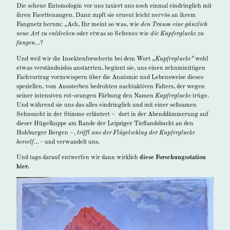
Die scheue Entomologin vor uns taxiert uns noch einmal eindringlich mit
ihren Facettenaugen. Dann zupft sie erneut leicht nervös an ihrem
Fangnetz herum: „Ach, Ihr meint so was, wie
den Traum eine gänzlich
neue Art zu entdecken
oder etwas so Seltenes wie
die Kupferglucke zu
fangen
…?
Und weil wir die Insektenforscherin bei dem Wort „
Kupferglucke“
wohl
etwas verständnislos anstarrten, beginnt sie, uns einen zehnminütigen
Fachvortrag vorzuwispern über die Anatomie und Lebensweise dieses
speziellen, vom Aussterben bedrohten nachtaktiven Falters, der wegen
seiner intensiven rot-orangen Färbung den Namen
Kupferglucke
trüge.
Und während sie uns das alles eindringlich und mit einer seltsamen
Sehnsucht in der Stimme erläutert – dort in der Abenddämmerung auf
dieser Hügelkuppe am Rande der Leipziger Tieflandsbucht an den
Hohburger Bergen –,
trifft uns der Flügelschlag der Kupferglucke
herself…
- und verwandelt uns.
Und tags darauf entwerfen wir dann wirklich
diese Forschungsstation
hier.