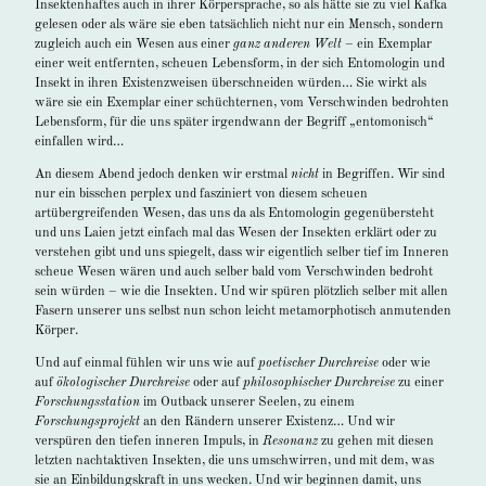
Insektenhaftes auch in ihrer Körpersprache, so als hätte sie zu viel Kafka
gelesen oder als wäre sie eben tatsächlich nicht nur ein Mensch, sondern
zugleich auch ein Wesen aus einer
ganz anderen Welt
– ein Exemplar
einer weit entfernten, scheuen Lebensform, in der sich Entomologin und
Insekt in ihren Existenzweisen überschneiden würden… Sie wirkt als
wäre sie ein Exemplar einer schüchternen, vom Verschwinden bedrohten
Lebensform, für die uns später irgendwann der Begriff „entomonisch“
einfallen wird…
An diesem Abend jedoch denken wir erstmal
nicht
in Begriffen. Wir sind
nur ein bisschen perplex und fasziniert von diesem scheuen
artübergreifenden Wesen, das uns da als Entomologin gegenübersteht
und uns Laien jetzt einfach mal das Wesen der Insekten erklärt oder zu
verstehen gibt und uns spiegelt, dass wir eigentlich selber tief im Inneren
scheue Wesen wären und auch selber bald vom Verschwinden bedroht
sein würden – wie die Insekten. Und wir spüren plötzlich selber mit allen
Fasern unserer uns selbst nun schon leicht metamorphotisch anmutenden
Körper.
Und auf einmal fühlen wir uns wie auf
poetischer Durchreise
oder wie
auf
ökologischer Durchreise
oder auf
philosophischer Durchreise
zu einer
Forschungsstation
im Outback unserer Seelen, zu einem
Forschungsprojekt
an den Rändern unserer Existenz… Und wir
verspüren den tiefen inneren Impuls, in
Resonanz
zu gehen mit diesen
letzten nachtaktiven Insekten, die uns umschwirren, und mit dem, was
sie an Einbildungskraft in uns wecken. Und wir beginnen damit, uns