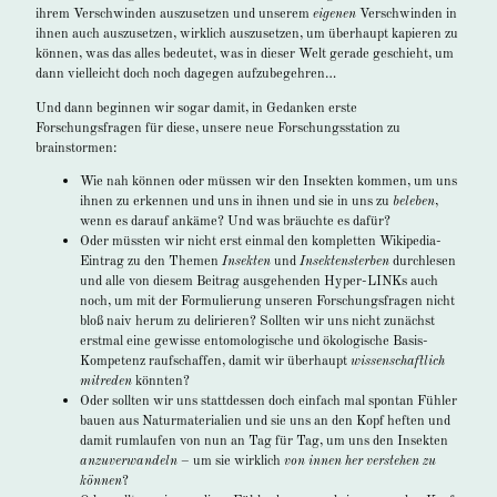
ihrem Verschwinden auszusetzen und unserem
eigenen
Verschwinden in
ihnen auch auszusetzen, wirklich auszusetzen, um überhaupt kapieren zu
können, was das alles bedeutet, was in dieser Welt gerade geschieht, um
dann vielleicht doch noch dagegen aufzubegehren…
Und dann beginnen wir sogar damit, in Gedanken erste
Forschungsfragen für diese, unsere neue Forschungsstation zu
brainstormen:
Wie nah können oder müssen wir den Insekten kommen, um uns
ihnen zu erkennen und uns in ihnen und sie in uns zu
beleben
,
wenn es darauf ankäme? Und was bräuchte es dafür?
Oder müssten wir nicht erst einmal den kompletten Wikipedia-
Eintrag zu den Themen
Insekten
und
Insektensterben
durchlesen
und alle von diesem Beitrag ausgehenden Hyper-LINKs auch
noch, um mit der Formulierung unseren Forschungsfragen nicht
bloß naiv herum zu delirieren? Sollten wir uns nicht zunächst
erstmal eine gewisse entomologische und ökologische Basis-
Kompetenz raufschaffen, damit wir überhaupt
wissenschaftlich
mitreden
könnten?
Oder sollten wir uns stattdessen doch einfach mal spontan Fühler
bauen aus Naturmaterialien und sie uns an den Kopf heften und
damit rumlaufen von nun an Tag für Tag, um uns den Insekten
anzuverwandeln
– um sie wirklich
von innen her verstehen zu
können
?