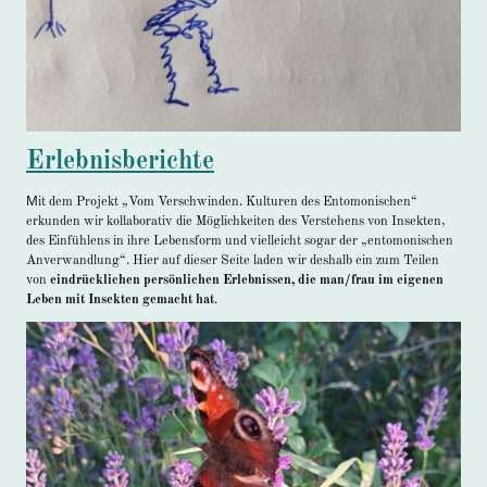
Erlebnisberichte
M
it dem Projekt „Vom Verschwinden. Kulturen des Entomonischen“
erkunden wir kollaborativ die Möglichkeiten des Verstehens von Insekten,
des Einfühlens in ihre Lebensform und vielleicht sogar der „entomonischen
Anverwandlung“. Hier auf dieser Seite laden wir deshalb ein zum Teilen
von
eindrücklichen persönlichen Erlebnissen, die man/frau im eigenen
Leben mit Insekten gemacht hat
.